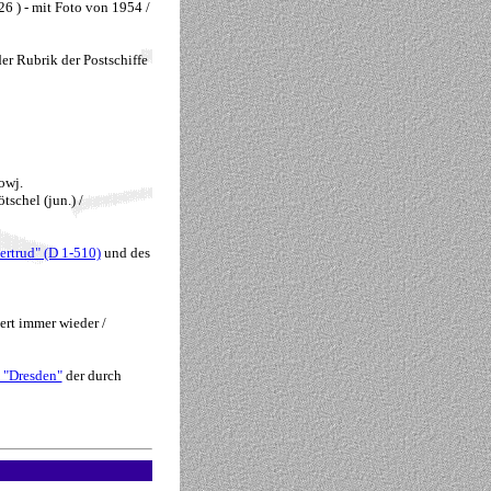
6 ) - mit Foto von 1954 /
er Rubrik der Postschiffe
owj.
schel (jun.) /
ertrud" (D 1-510)
und des
ert immer wieder /
 "Dresden"
der durch