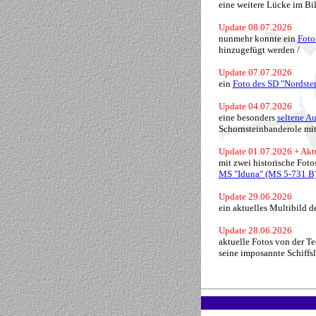
eine weitere Lücke im Bi
Update 08.07.2026
nunmehr konnte ein
Foto
hinzugefügt werden /
Update 07.07.2026
ein
Foto des SD "Nordste
Update 04.07.2026
eine besonders
seltene A
Schornsteinbanderole mit 
Update 01.07.2026
+ Akt
mit zwei historische Fot
MS "Iduna" (MS 5-731 B
Update 29.06.2026
ein aktuelles Multibild d
Update 28.06.2026
aktuelle Fotos von der Te
seine imposannte Schiffsl