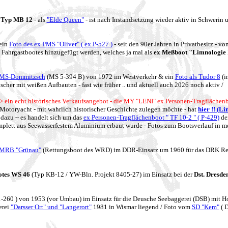
 Typ MB 12
- als
"Elde Queen"
- ist nach Instandsetzung wieder aktiv in Schwerin 
ein
Foto des ex PMS "Oliver" ( ex P-527 )
- seit den 90er Jahren in Privatbesitz - v
 Fahrgastbootes hinzugefügt werden, welches ja mal als
ex Meßboot "Limnologie 
 MS-Dommitzsch
(MS 5-394 B) von 1972 im Westverkehr & ein
Foto als Tudor 8
(i
bscher mit weißen Aufbauten - fast wie früher .. und aktuell auch 2026 noch aktiv /
> ein echt historisches Verkaufsangebot - die MY "LENI" ex Personen-Tragflächenb
 Motoryacht - mit wahrlich historischer Geschichte zulegen möchte - hat
hier !! (L
dazu ~ es handelt sich um das
ex Personen-Tragflächenboot " TF 10-2 " ( P-429)
der
plett aus Seewasserfestem Aluminium erbaut wurde - Fotos zum Bootsverlauf in m
 MRB "Grünau"
(Rettungsboot des WRD) im DDR-Einsatz um 1960 für das DRK Ret
otes WS 46
(Typ KB-12 / YW-Bln. Projekt 8405-27) im Einsatz bei der
Dst. Dresde
1-260 ) von 1953 (vor Umbau) im Einsatz für die Deusche Seebaggerei (DSB) mit Ho
erei
"Darsser Ort" und "Langerort"
1981 in Wismar liegend / Foto vom
SD "Kem"
( D