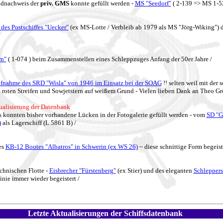
ldnachweis der
priv. GMS
konnte gefüllt werden -
MS "Seedorf"
( 2-139 => MS 1-52
 des Postschiffes "Uecker"
(ex MS-Lotte / Verbleib ab 1979 als MS "Jörg-Wiking") d
rn"
( 1-074 ) beim Zusammenstellen eines Schleppzuges Anfang der 50er Jahre /
ufnahme des SRD "Wisla" von 1946 im Einsatz bei der SOAG
!! selten weil mit der s
roten Streifen und Sowjetstern auf weißem Grund - Vielen lieben Dank an Theo Gröt
ualisierung der Datenbank
os konnten bisher vorhandene Lücken in der Fotogalerie gefüllt werden - vom
SD "G
)
als Lagerschiff (L 5861 B) /
es
KB-12 Bootes "Albatros" in Schwerin (ex WS 26)
~ diese schnittige Form begeist
chnischen Flotte -
Eisbrecher "Fürstenberg"
(ex Stier) und des eleganten
Schleppers
inie immer wieder begeistert /
Letzte Aktualisierungen der Schiffsdatenbank