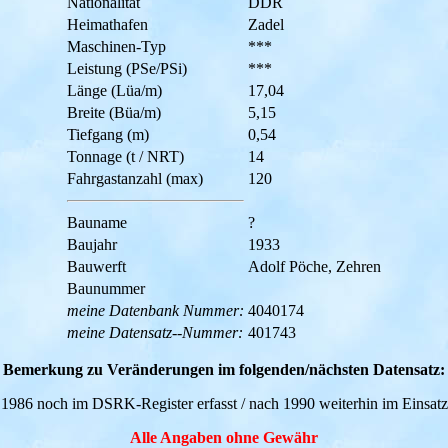
Nationalität
DDR
Heimathafen
Zadel
Maschinen-Typ
***
Leistung (PSe/PSi)
***
Länge (Lüa/m)
17,04
Breite (Büa/m)
5,15
Tiefgang (m)
0,54
Tonnage (t / NRT)
14
Fahrgastanzahl (max)
120
Bauname
?
Baujahr
1933
Bauwerft
Adolf Pöche, Zehren
Baunummer
meine Datenbank Nummer:
4040174
meine Datensatz--Nummer:
401743
Bemerkung zu Veränderungen im folgenden/nächsten Datensatz:
1986 noch im DSRK-Register erfasst / nach 1990 weiterhin im Einsatz
Alle Angaben ohne Gewähr