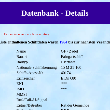
Datenbank - Details
tere Daten einen anderen Jahreseintrag
Liste enthaltenen Schiffdaten waren
1964
bis zur nächsten Verände
Name
GF / Zadel
Bauart
Fahrgastschiff
Bautyp
Gierfähre
Nationale Schiffskennung
15 M 21-160
Schiffs-Attest-Nr
40174
Eichzeichen
E.Dn 680
ENI
***
IMO
***
MMSI
Ruf-/Call-/U-Signal
Eigner/Betreiber
Rat der Gemeinde