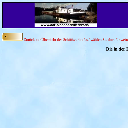
Zurück zur Übersicht des Schiffsverlaufes / wählen Sie dort für wei
Die in der 