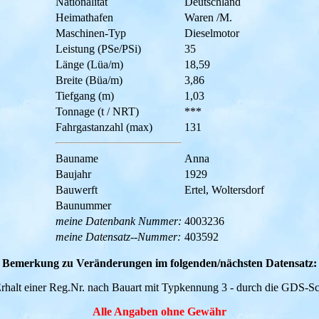
Nationalität
Deutschland
Heimathafen
Waren /M.
Maschinen-Typ
Dieselmotor
Leistung (PSe/PSi)
35
Länge (Lüa/m)
18,59
Breite (Büa/m)
3,86
Tiefgang (m)
1,03
Tonnage (t / NRT)
***
Fahrgastanzahl (max)
131
Bauname
Anna
Baujahr
1929
Bauwerft
Ertel, Woltersdorf
Baunummer
meine Datenbank Nummer:
4003236
meine Datensatz--Nummer:
403592
Bemerkung zu Veränderungen im folgenden/nächsten Datensatz:
rhalt einer Reg.Nr. nach Bauart mit Typkennung 3 - durch die GDS-S
Alle Angaben ohne Gewähr