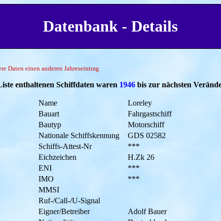
Datenbank - Details
tere Daten einen anderen Jahreseintrag
Liste enthaltenen Schiffdaten waren
1946
bis zur nächsten Verände
Name
Loreley
Bauart
Fahrgastschiff
Bautyp
Motorschiff
Nationale Schiffskennung
GDS 02582
Schiffs-Attest-Nr
***
Eichzeichen
H.Zk 26
ENI
***
IMO
***
MMSI
Ruf-/Call-/U-Signal
Eigner/Betreiber
Adolf Bauer