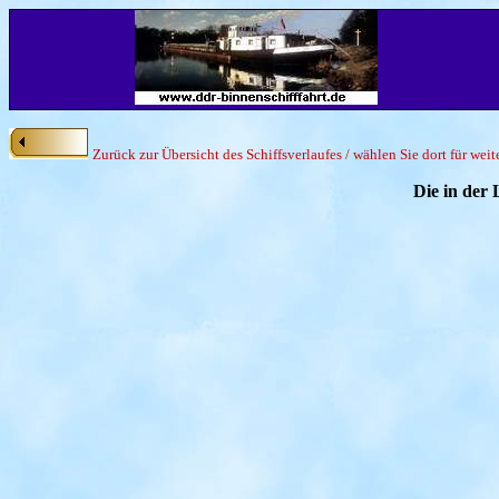
Zurück zur Übersicht des Schiffsverlaufes / wählen Sie dort für wei
Die in der 