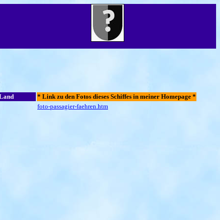
Land
*
Link zu den Fotos dieses Schiffes in meiner Homepage *
foto-passagier-faehren.htm