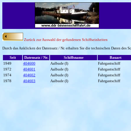
Zurück zur Auswahl der gefundenen Schiffseinheiten
Durch das Anklicken der Datensatz / Nr. erhalten Sie die technischen Daten des Sc
Seit
Datensatz / Nr.
Schiffsname
Bauart
1949
404600
Aalbude (I)
Fahrgastschiff
1972
404601
Aalbude (I)
Fahrgastschiff
1974
404602
Aalbude (I)
Fahrgastschiff
1978
404603
Aalbude (I)
Fahrgastschiff