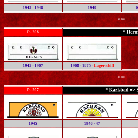
1945 - 1948
1949
0
***
* Herm
P - 206
1945 - 1967
1968 - 1975
- Lagerschiff
***
* Karlsbad => 
P - 207
1945
1946 - 47