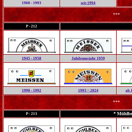
1960 - 1993
seit 1994
***
P - 212
1945 - 1958
Jubileumsjahr
1959
1990 - 1992
1993 ~ 2024
ab 
***
* Mühlbe
P - 213