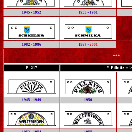
1945 - 1952
1953 - 1961
1982 - 1986
1987
-
2001
***
* Pillnitz = 
P - 217
1945 - 1949
1950
1953 - 1954
1955