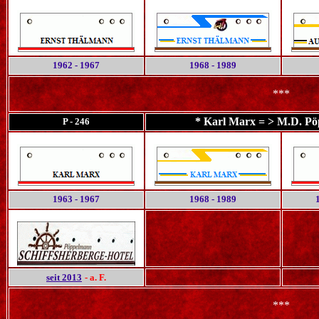
1962 - 1967
1968 - 1989
***
* Karl Marx = > M.D. Pö
P - 246
1963 - 1967
1968 - 1989
seit 2013
- a. F.
***