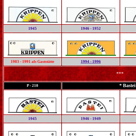
1945
1946 - 1952
1983 - 1991 als Gaststätte
1994 - 1996
***
* Baste
P - 210
1945
1946 - 1949