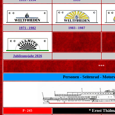
1971 - 1982
1983 - 1987
Jubileumsjahr
2026
***
Personen - Seitenrad - Motor
* Ernst Thälma
P - 245